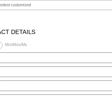
potest customized
CT DETAILS
Mrs/Miss/Ms