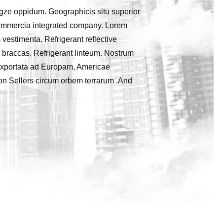
ngze oppidum. Geographicis situ superior
 commercia integrated company. Lorem
 vestimenta. Refrigerant reflective
 braccas. Refrigerant linteum. Nostrum
t exportata ad Europam, Americae
zon Sellers circum orbem terrarum .And