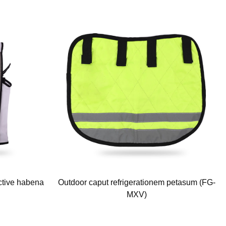
ctive habena
Outdoor caput refrigerationem petasum (FG-
MXV)