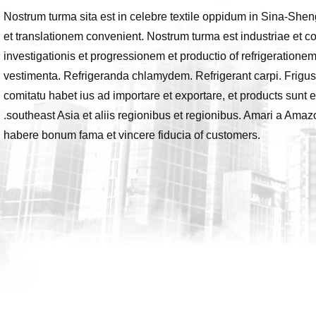
Nostrum turma sita est in celebre textile oppidum in Sina-She
et translationem convenient. Nostrum turma est industriae et
investigationis et progressionem et productio of refrigerationem
vestimenta. Refrigeranda chlamydem. Refrigerant carpi. Frigus
comitatu habet ius ad importare et exportare, et products sun
.southeast Asia et aliis regionibus et regionibus. Amari a Ama
habere bonum fama et vincere fiducia of customers.