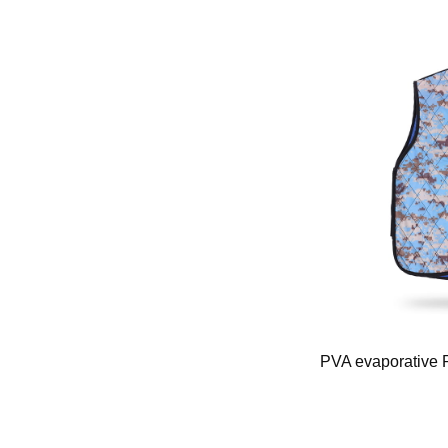
Transparent et Jacket FG-K08
PVA evaporative 